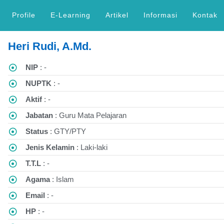
Profile
E-Learning
Artikel
Informasi
Kontak
Heri Rudi, A.Md.
NIP
: -
NUPTK
: -
Aktif
: -
Jabatan
: Guru Mata Pelajaran
Status
: GTY/PTY
Jenis Kelamin
: Laki-laki
T.T.L
: -
Agama
: Islam
Email
: -
HP
: -