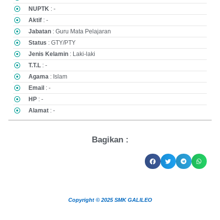
NUPTK
: -
Aktif
: -
Jabatan
: Guru Mata Pelajaran
Status
: GTY/PTY
Jenis Kelamin
: Laki-laki
T.T.L
: -
Agama
: Islam
Email
: -
HP
: -
Alamat
: -
Bagikan :
Copyright © 2025 SMK GALILEO