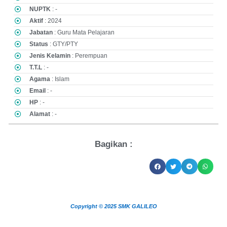
NUPTK
: -
Aktif
: 2024
Jabatan
: Guru Mata Pelajaran
Status
: GTY/PTY
Jenis Kelamin
: Perempuan
T.T.L
: -
Agama
: Islam
Email
: -
HP
: -
Alamat
: -
Bagikan :
Copyright © 2025 SMK GALILEO