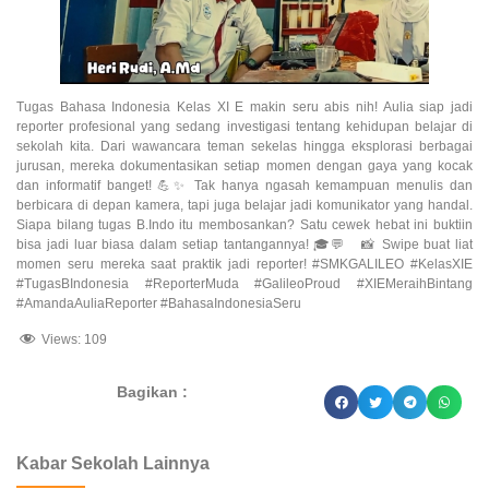
Tugas Bahasa Indonesia Kelas XI E makin seru abis nih! Aulia siap jadi
reporter profesional yang sedang investigasi tentang kehidupan belajar di
sekolah kita. Dari wawancara teman sekelas hingga eksplorasi berbagai
jurusan, mereka dokumentasikan setiap momen dengan gaya yang kocak
dan informatif banget! 💪✨ Tak hanya ngasah kemampuan menulis dan
berbicara di depan kamera, tapi juga belajar jadi komunikator yang handal.
Siapa bilang tugas B.Indo itu membosankan? Satu cewek hebat ini buktiin
bisa jadi luar biasa dalam setiap tantangannya! 🎓💬 📸 Swipe buat liat
momen seru mereka saat praktik jadi reporter! #SMKGALILEO #KelasXIE
#TugasBIndonesia #ReporterMuda #GalileoProud #XIEMeraihBintang
#AmandaAuliaReporter #BahasaIndonesiaSeru
Views:
109
Bagikan :
dibuat oleh rrdigital.id
Kabar Sekolah Lainnya