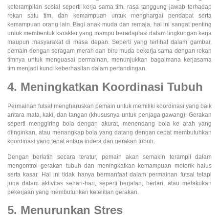
keterampilan sosial seperti kerja sama tim, rasa tanggung jawab terhadap
rekan satu tim, dan kemampuan untuk menghargai pendapat serta
kemampuan orang lain. Bagi anak muda dan remaja, hal ini sangat penting
untuk membentuk karakter yang mampu beradaptasi dalam lingkungan kerja
maupun masyarakat di masa depan. Seperti yang terlihat dalam gambar,
pemain dengan seragam merah dan biru muda bekerja sama dengan rekan
timnya untuk menguasai permainan, menunjukkan bagaimana kerjasama
tim menjadi kunci keberhasilan dalam pertandingan.
4. Meningkatkan Koordinasi Tubuh
Permainan futsal mengharuskan pemain untuk memiliki koordinasi yang baik
antara mata, kaki, dan tangan (khususnya untuk penjaga gawang). Gerakan
seperti menggiring bola dengan akurat, menendang bola ke arah yang
diinginkan, atau menangkap bola yang datang dengan cepat membutuhkan
koordinasi yang tepat antara indera dan gerakan tubuh.
Dengan berlatih secara teratur, pemain akan semakin terampil dalam
mengontrol gerakan tubuh dan meningkatkan kemampuan motorik halus
serta kasar. Hal ini tidak hanya bermanfaat dalam permainan futsal tetapi
juga dalam aktivitas sehari-hari, seperti berjalan, berlari, atau melakukan
pekerjaan yang membutuhkan ketelitian gerakan.
5. Menurunkan Stres