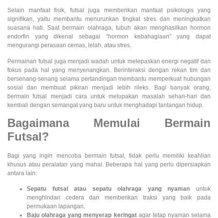
Selain manfaat fisik, futsal juga memberikan manfaat psikologis yang
signifikan, yaitu membantu menurunkan tingkat stres dan meningkatkan
suasana hati. Saat bermain olahraga, tubuh akan menghasilkan hormon
endorfin yang dikenal sebagai “hormon kebahagiaan” yang dapat
mengurangi perasaan cemas, lelah, atau stres.
Permainan futsal juga menjadi wadah untuk melepaskan energi negatif dan
fokus pada hal yang menyenangkan. Berinteraksi dengan rekan tim dan
bersenang-senang selama pertandingan membantu memperkuat hubungan
sosial dan membuat pikiran menjadi lebih rileks. Bagi banyak orang,
bermain futsal menjadi cara untuk melupakan masalah sehari-hari dan
kembali dengan semangat yang baru untuk menghadapi tantangan hidup.
Bagaimana Memulai Bermain
Futsal?
Bagi yang ingin mencoba bermain futsal, tidak perlu memiliki keahlian
khusus atau peralatan yang mahal. Beberapa hal yang perlu dipersiapkan
antara lain:
Sepatu futsal atau sepatu olahraga yang nyaman
untuk
menghindari cedera dan memberikan traksi yang baik pada
permukaan lapangan.
Baju olahraga yang menyerap keringat
agar tetap nyaman selama