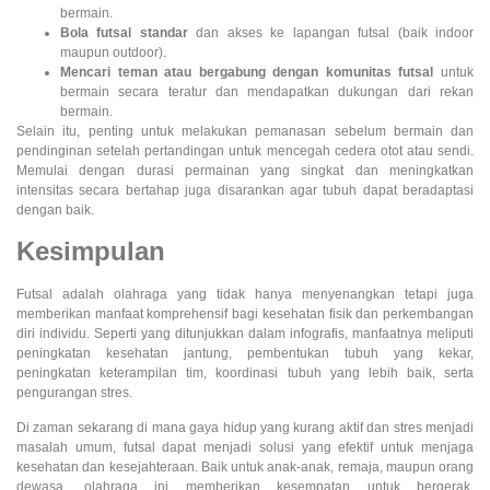
bermain.
Bola futsal standar
dan akses ke lapangan futsal (baik indoor
maupun outdoor).
Mencari teman atau bergabung dengan komunitas futsal
untuk
bermain secara teratur dan mendapatkan dukungan dari rekan
bermain.
Selain itu, penting untuk melakukan pemanasan sebelum bermain dan
pendinginan setelah pertandingan untuk mencegah cedera otot atau sendi.
Memulai dengan durasi permainan yang singkat dan meningkatkan
intensitas secara bertahap juga disarankan agar tubuh dapat beradaptasi
dengan baik.
Kesimpulan
Futsal adalah olahraga yang tidak hanya menyenangkan tetapi juga
memberikan manfaat komprehensif bagi kesehatan fisik dan perkembangan
diri individu. Seperti yang ditunjukkan dalam infografis, manfaatnya meliputi
peningkatan kesehatan jantung, pembentukan tubuh yang kekar,
peningkatan keterampilan tim, koordinasi tubuh yang lebih baik, serta
pengurangan stres.
Di zaman sekarang di mana gaya hidup yang kurang aktif dan stres menjadi
masalah umum, futsal dapat menjadi solusi yang efektif untuk menjaga
kesehatan dan kesejahteraan. Baik untuk anak-anak, remaja, maupun orang
dewasa, olahraga ini memberikan kesempatan untuk bergerak,