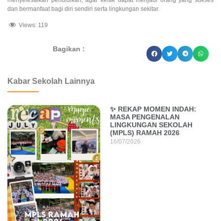
menyelesaikan pendidikan, agar kelak dapat menjadi orang yang sukses
dan bermanfaat bagi diri sendiri serta lingkungan sekitar.
Views:
119
Bagikan :
dibuat oleh rrdigital.id
Kabar Sekolah Lainnya
✨ REKAP MOMEN INDAH:
MASA PENGENALAN
LINGKUNGAN SEKOLAH
(MPLS) RAMAH 2026
16/07/2026