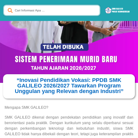
“Inovasi Pendidikan Vokasi: PPDB SMK
GALILEO 2026/2027 Tawarkan Program
Unggulan yang Relevan dengan Industri”
Mengapa SMK GALILEO?
SMK GALILEO dikenal dengan pendekatan pendidikan yang inovatif dan
berorientasi pada praktik. Dengan kurikulum yang selalu diperbarui sesuai
dengan perkembangan teknologi dan kebutuhan industri, siswa SMK
GALILEO tidak hanya dibekali dengan teori, tetapi juga keterampilan praktis