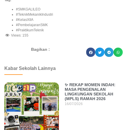
#SMKGALILEO
#TeknikMekanikIndustri
#KelasXIIA
#PembelajaranSMK
#PraktikumTeknik
Views:
155
Bagikan :
dibuat oleh rrdigital.id
Kabar Sekolah Lainnya
✨ REKAP MOMEN INDAH:
MASA PENGENALAN
LINGKUNGAN SEKOLAH
(MPLS) RAMAH 2026
16/07/2026