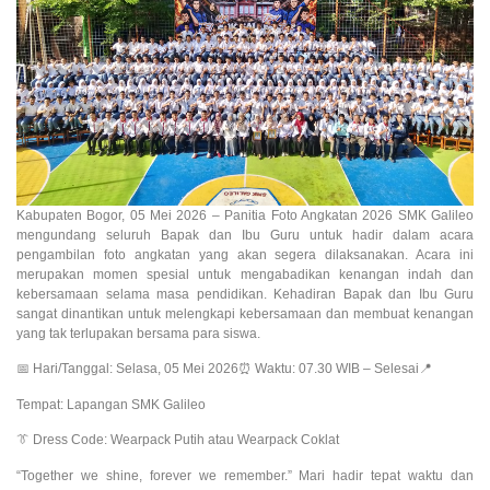
Kabupaten Bogor, 05 Mei 2026 – Panitia Foto Angkatan 2026 SMK Galileo
mengundang seluruh Bapak dan Ibu Guru untuk hadir dalam acara
pengambilan foto angkatan yang akan segera dilaksanakan. Acara ini
merupakan momen spesial untuk mengabadikan kenangan indah dan
kebersamaan selama masa pendidikan. Kehadiran Bapak dan Ibu Guru
sangat dinantikan untuk melengkapi kebersamaan dan membuat kenangan
yang tak terlupakan bersama para siswa.
📅 Hari/Tanggal: Selasa, 05 Mei 2026⏰ Waktu: 07.30 WIB – Selesai📍
Tempat: Lapangan SMK Galileo
👔 Dress Code: Wearpack Putih atau Wearpack Coklat
“Together we shine, forever we remember.” Mari hadir tepat waktu dan