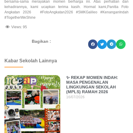
bersama-sama merayakan momen berharga ini. Atas perhatian dan
kehadirannya, kami ucapkan terima kasih. Hormat kami,Panitia Foto
Angkatan 2026 #FotoAngkatan2026 #SMKGalileo #KenanganIndah
#TogetherWeShine
Views:
95
Bagikan :
dibuat oleh rrdigital.id
Kabar Sekolah Lainnya
✨ REKAP MOMEN INDAH:
MASA PENGENALAN
LINGKUNGAN SEKOLAH
(MPLS) RAMAH 2026
16/07/2026