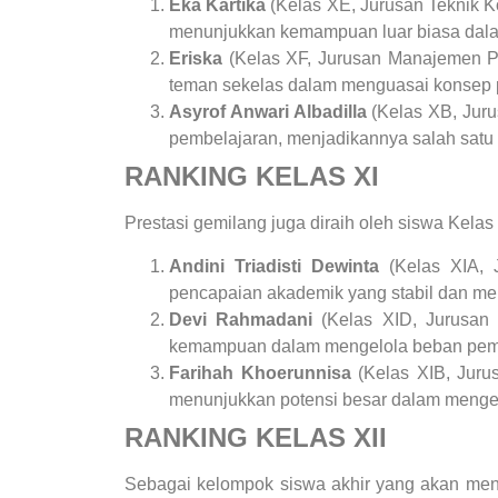
Eka Kartika
(Kelas XE, Jurusan Teknik Ko
menunjukkan kemampuan luar biasa dalam
Eriska
(Kelas XF, Jurusan Manajemen Per
teman sekelas dalam menguasai konsep 
Asyrof Anwari Albadilla
(Kelas XB, Juru
pembelajaran, menjadikannya salah satu 
RANKING KELAS XI
Prestasi gemilang juga diraih oleh siswa Kelas 
Andini Triadisti Dewinta
(Kelas XIA, J
pencapaian akademik yang stabil dan men
Devi Rahmadani
(Kelas XID, Jurusan 
kemampuan dalam mengelola beban pembe
Farihah Khoerunnisa
(Kelas XIB, Jurus
menunjukkan potensi besar dalam mengem
RANKING KELAS XII
Sebagai kelompok siswa akhir yang akan mengh