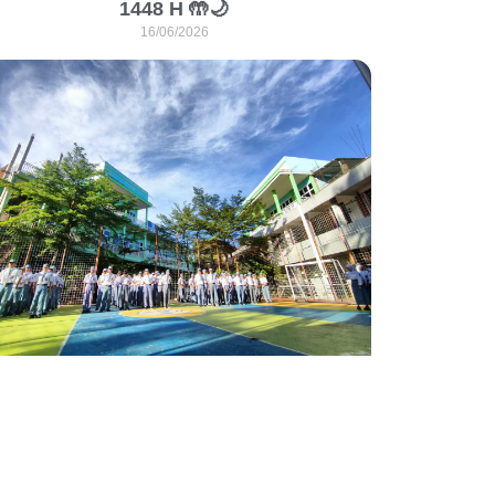
1448 H 🤲🌙
16/06/2026