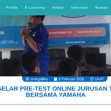
Profile
E-Learning
Artikel
Informasi
Kontak
smkgalileo
6 Februari 2026
14:47
ELAR PRE-TEST ONLINE JURUSAN
BERSAMA YAMAHA