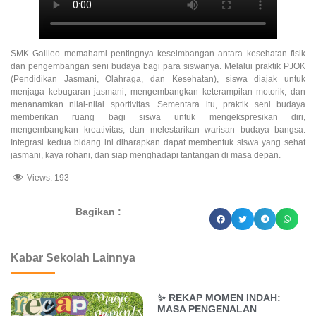
SMK Galileo memahami pentingnya keseimbangan antara kesehatan fisik
dan pengembangan seni budaya bagi para siswanya. Melalui praktik PJOK
(Pendidikan Jasmani, Olahraga, dan Kesehatan), siswa diajak untuk
menjaga kebugaran jasmani, mengembangkan keterampilan motorik, dan
menanamkan nilai-nilai sportivitas. Sementara itu, praktik seni budaya
memberikan ruang bagi siswa untuk mengekspresikan diri,
mengembangkan kreativitas, dan melestarikan warisan budaya bangsa.
Integrasi kedua bidang ini diharapkan dapat membentuk siswa yang sehat
jasmani, kaya rohani, dan siap menghadapi tantangan di masa depan.
Views:
193
Bagikan :
dibuat oleh rrdigital.id
Kabar Sekolah Lainnya
✨ REKAP MOMEN INDAH:
MASA PENGENALAN