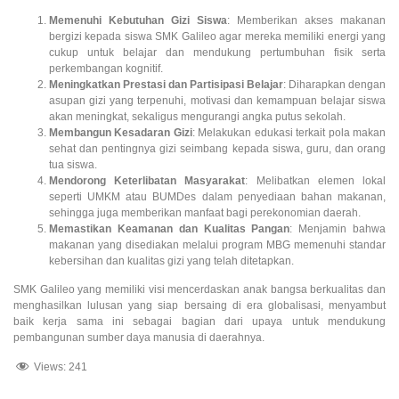
Memenuhi Kebutuhan Gizi Siswa
: Memberikan akses makanan
bergizi kepada siswa SMK Galileo agar mereka memiliki energi yang
cukup untuk belajar dan mendukung pertumbuhan fisik serta
perkembangan kognitif.
Meningkatkan Prestasi dan Partisipasi Belajar
: Diharapkan dengan
asupan gizi yang terpenuhi, motivasi dan kemampuan belajar siswa
akan meningkat, sekaligus mengurangi angka putus sekolah.
Membangun Kesadaran Gizi
: Melakukan edukasi terkait pola makan
sehat dan pentingnya gizi seimbang kepada siswa, guru, dan orang
tua siswa.
Mendorong Keterlibatan Masyarakat
: Melibatkan elemen lokal
seperti UMKM atau BUMDes dalam penyediaan bahan makanan,
sehingga juga memberikan manfaat bagi perekonomian daerah.
Memastikan Keamanan dan Kualitas Pangan
: Menjamin bahwa
makanan yang disediakan melalui program MBG memenuhi standar
kebersihan dan kualitas gizi yang telah ditetapkan.
SMK Galileo yang memiliki visi mencerdaskan anak bangsa berkualitas dan
menghasilkan lulusan yang siap bersaing di era globalisasi, menyambut
baik kerja sama ini sebagai bagian dari upaya untuk mendukung
pembangunan sumber daya manusia di daerahnya.
Views:
241