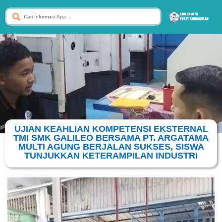
UJIAN KEAHLIAN KOMPETENSI EKSTERNAL
TMI SMK GALILEO BERSAMA PT. ARGATAMA
MULTI AGUNG BERJALAN SUKSES, SISWA
TUNJUKKAN KETERAMPILAN INDUSTRI