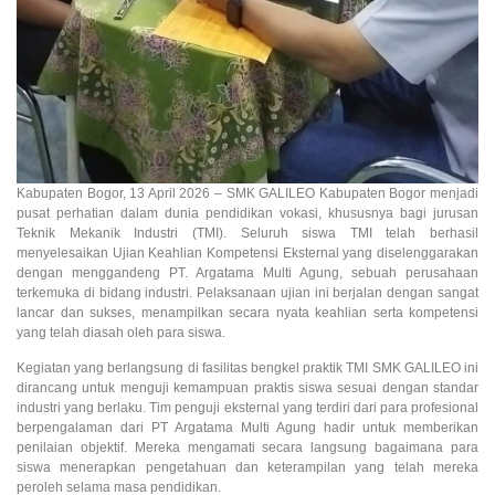
Kabupaten Bogor, 13 April 2026 – SMK GALILEO Kabupaten Bogor menjadi
pusat perhatian dalam dunia pendidikan vokasi, khususnya bagi jurusan
Teknik Mekanik Industri (TMI). Seluruh siswa TMI telah berhasil
menyelesaikan Ujian Keahlian Kompetensi Eksternal yang diselenggarakan
dengan menggandeng PT. Argatama Multi Agung, sebuah perusahaan
terkemuka di bidang industri. Pelaksanaan ujian ini berjalan dengan sangat
lancar dan sukses, menampilkan secara nyata keahlian serta kompetensi
yang telah diasah oleh para siswa.
Kegiatan yang berlangsung di fasilitas bengkel praktik TMI SMK GALILEO ini
dirancang untuk menguji kemampuan praktis siswa sesuai dengan standar
industri yang berlaku. Tim penguji eksternal yang terdiri dari para profesional
berpengalaman dari PT Argatama Multi Agung hadir untuk memberikan
penilaian objektif. Mereka mengamati secara langsung bagaimana para
siswa menerapkan pengetahuan dan keterampilan yang telah mereka
peroleh selama masa pendidikan.