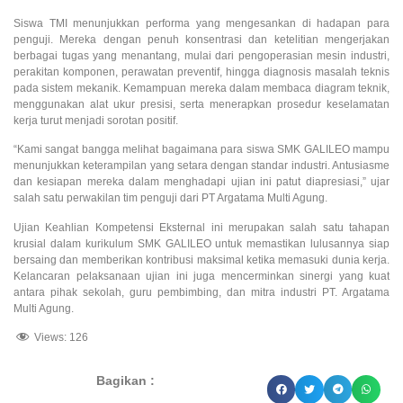
Siswa TMI menunjukkan performa yang mengesankan di hadapan para
penguji. Mereka dengan penuh konsentrasi dan ketelitian mengerjakan
berbagai tugas yang menantang, mulai dari pengoperasian mesin industri,
perakitan komponen, perawatan preventif, hingga diagnosis masalah teknis
pada sistem mekanik. Kemampuan mereka dalam membaca diagram teknik,
menggunakan alat ukur presisi, serta menerapkan prosedur keselamatan
kerja turut menjadi sorotan positif.
“Kami sangat bangga melihat bagaimana para siswa SMK GALILEO mampu
menunjukkan keterampilan yang setara dengan standar industri. Antusiasme
dan kesiapan mereka dalam menghadapi ujian ini patut diapresiasi,” ujar
salah satu perwakilan tim penguji dari PT Argatama Multi Agung.
Ujian Keahlian Kompetensi Eksternal ini merupakan salah satu tahapan
krusial dalam kurikulum SMK GALILEO untuk memastikan lulusannya siap
bersaing dan memberikan kontribusi maksimal ketika memasuki dunia kerja.
Kelancaran pelaksanaan ujian ini juga mencerminkan sinergi yang kuat
antara pihak sekolah, guru pembimbing, dan mitra industri PT. Argatama
Multi Agung.
Views:
126
Bagikan :